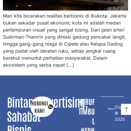
Mari kita bicarakan realitas berbisnis di Ibukota. Jakarta
bukan sekadar pusat ekonomi; kota ini adalah medan
pertempuran visual yang sangat bising. Dari jalan arteri
Sudirman-Thamrin yang dihiasi gedung pencakar langit,
hingga gang-gang niaga di Cipete atau Kelapa Gading
yang padat oleh deretan ruko, setiap jengkal ruang
berebut menuntut perhatian masyarakat. Dalam
ekosistem yang serba cepat […]
BintangAdvertising,
HURUF
HUBUNGI
Copyrig
TIMBU
KAMI
Sahabat
©
L
2025
Bisnis
NEON