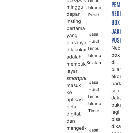
Timbul
PEMBUAT
minggu
Jakarta
NEON
depan,
Pusat
insting
BOX
,
pertama
JAKARTA
Jasa
yang
PUSAT
Huruf
biasanya
Neon
Timbul
dilakukan
box
Jakarta
adalah
di
Selatan
membuka
bilangan
layar
,
ekonomi
smartphone
,
Jasa
padat
masuk
Huruf
seperti
ke
Timbul
Jakarta,
aplikasi
Jakarta
bukan
peta
Timur
lagi
digital,
bisa
,
dan
dikataka
mengetikkan
Jasa