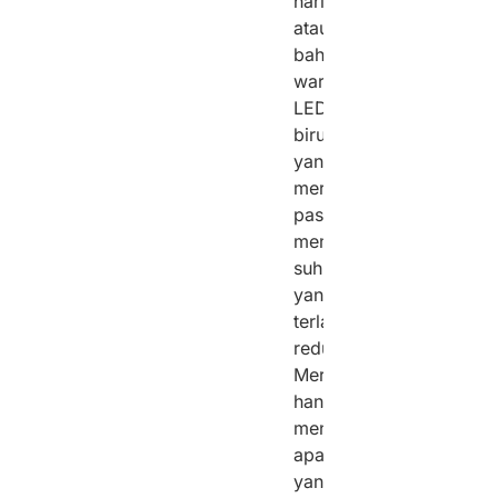
hari,
atau
bahwa
warna
LED
biru
yang
mereka
pasang
memiliki
suhu
yang
terlalu
redup.
Mereka
hanya
mengerjakan
apa
yang