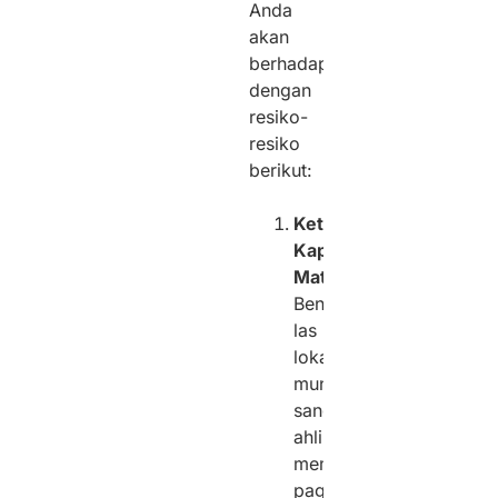
Anda
akan
berhadapan
dengan
resiko-
resiko
berikut:
Keterbatasan
Kapabilitas
Material:
Bengkel
las
lokal
mungkin
sangat
ahli
membuat
pagar