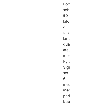
Box
seberat
50
kilogram
di
fasad
lantai
dua
atau
mendirikan
Pylon
Sign
setinggi
6
meter
membutuhkan
perhitungan
beban