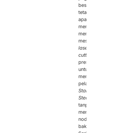
besi,
tetapi
apakah
mereka
memiliki
mesin
laser
cutting
presisi
untuk
memotong
pelat
Stainless
Steel
tanpa
meninggalkan
noda
bakar?