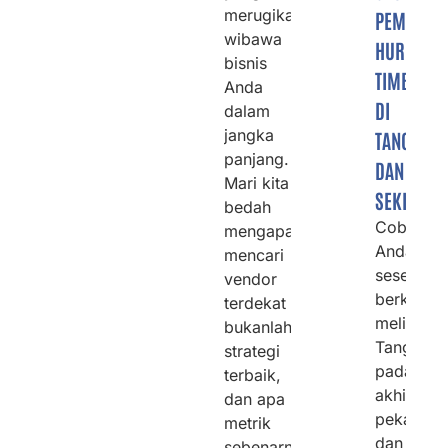
merugikan
PEMBUAT
wibawa
HURUF
bisnis
TIMBUL
Anda
DI
dalam
jangka
TANGERA
panjang.
DAN
Mari kita
SEKITARN
bedah
Cobalah
mengapa
Anda
mencari
sesekali
vendor
berkenda
terdekat
melintasi
bukanlah
Tangeran
strategi
pada
terbaik,
akhir
dan apa
pekan
metrik
dan
sebenarnya