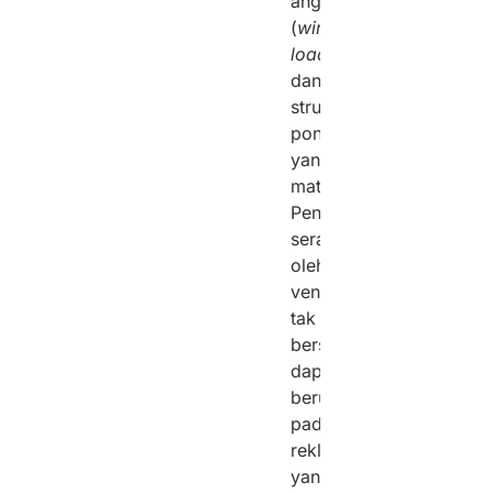
angin
(
wind
load
)
dan
struktur
pondasi
yang
matang.
Pengerjaan
serampangan
oleh
vendor
tak
bersertifikasi
dapat
berujung
pada
reklame
yang