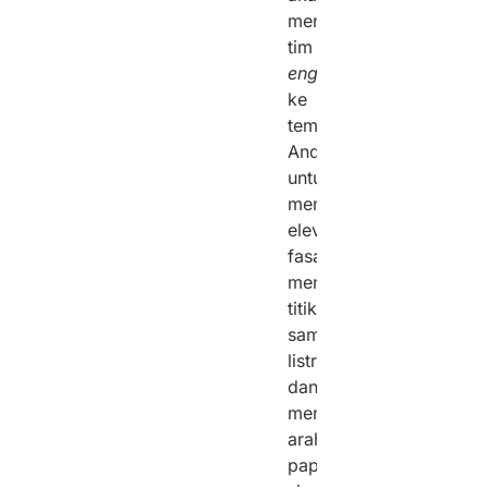
mengirim
tim
engineering
ke
tempat
Anda
untuk
mengukur
elevasi
fasad,
mengecek
titik
sambungan
listrik,
dan
menilai
arah
paparan