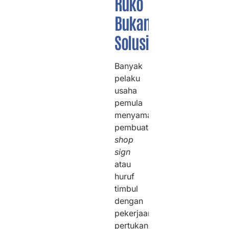
Ruko
Bukanlah
Solusinya!
Banyak
pelaku
usaha
pemula
menyamakan
pembuatan
shop
sign
atau
huruf
timbul
dengan
pekerjaan
pertukangan