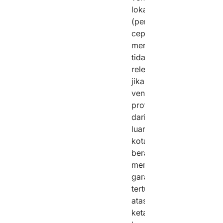
lokal
(perbaikan
cepat)
menjadi
tidak
relevan
jika
vendor
profesional
dari
luar
kota
berani
memberikan
garansi
tertulis
atas
ketahanan