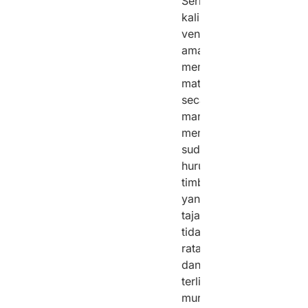
Sering
kali,
vendor
amatir
memotong
material
secara
manual,
menghasilkan
sudut
huruf
timbul
yang
tajam,
tidak
rata,
dan
terlihat
murahan