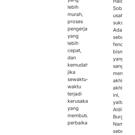
Halo,
lebih
Sobat
murah,
usaha
proses
sukses!
pengerjaan
Ada
yang
sebuah
lebih
fenomen
cepat,
bisnis
dan
yang
kemudahan
sangat
jika
menarik
sewaktu-
akhir-
waktu
akhir
terjadi
ini,
kerusakan
yaitu
yang
Aldi’s
membutuhkan
Burger!.
perbaikan.
Namun
sebelum