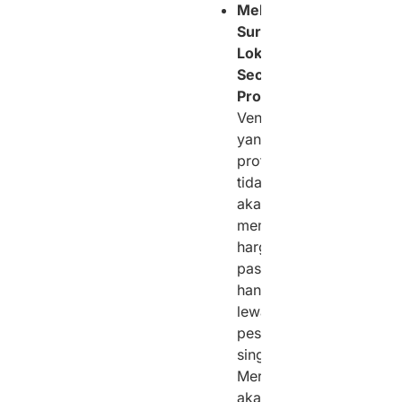
Melakukan
Survei
Lokasi
Secara
Proaktif:
Vendor
yang
profesional
tidak
akan
memberikan
harga
pasti
hanya
lewat
pesan
singkat.
Mereka
akan