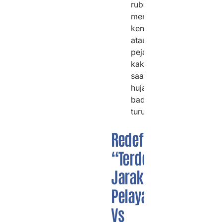
rubuh
menimpa
kendaraan
atau
pejalan
kaki
saat
hujan
badai
turun.
Redefinisi
“Terdekat”:
Jarak
Pelayanan
Vs