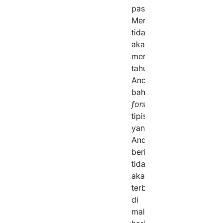
pasif.
Mereka
tidak
akan
memberi
tahu
Anda
bahwa
font
tipis
yang
Anda
berikan
tidak
akan
terbaca
di
malam