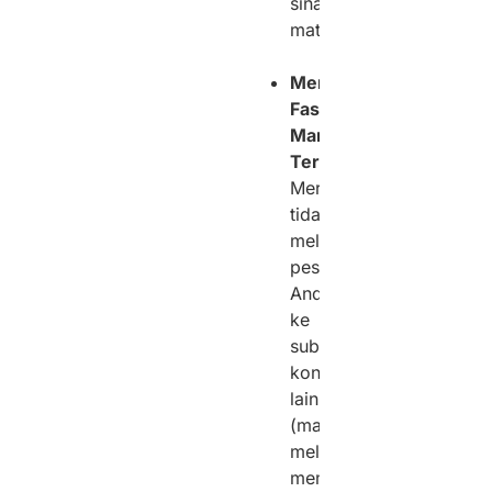
sinar
matahari.
Memiliki
Fasilitas
Manufaktur
Terintegrasi:
Mereka
tidak
melempar
pesanan
Anda
ke
sub-
kontraktor
lain
(makelar),
melainkan
memiliki