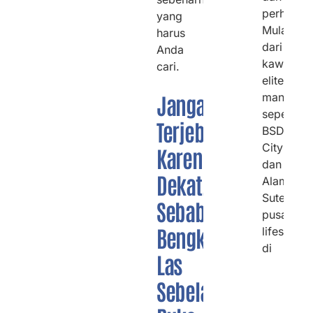
perhatika
yang
Mulai
harus
dari
Anda
kawasan
cari.
elite
Jangan
mandiri
seperti
Terjebak
BSD
City
Karena
dan
Dekat,
Alam
Sutera,
Sebab
pusat
Bengkel
lifestyle
di
Las
Sebelah