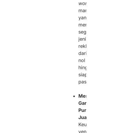
workshop
mandiri
yang
memproduksi
segala
jenis
reklame
dari
nol
hingga
siap
pasang.
Memberikan
Garansi
Purna
Jual:
Keunggulan
vendor