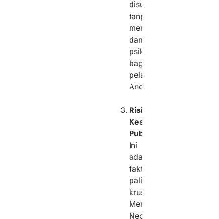
disuruh,
tanpa
memikirkan
dampak
psikologisnya
bagi
pelanggan
Anda.
Risiko
Keselamatan
Publik:
Ini
adalah
faktor
paling
krusial.
Memasang
Neon