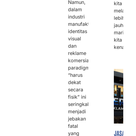
Namun,
kita
dalam
melangk
industri
lebih
manufaktur
jauh,
identitas
mari
visual
kita
dan
kenali
reklame
komersial,
paradigma
“harus
dekat
secara
fisik” ini
seringkali
menjadi
jebakan
fatal
JASA
yang