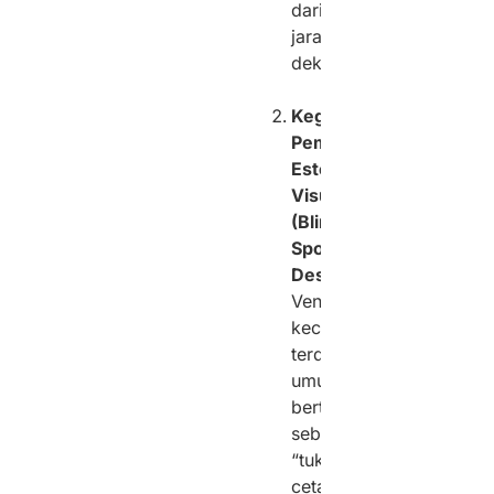
dari
jarak
dekat.
Kegagalan
Pemahaman
Estetika
Visual
(Blind
Spot
Desain):
Vendor
kecil
terdekat
umumnya
bertindak
sebagai
“tukang
cetak”