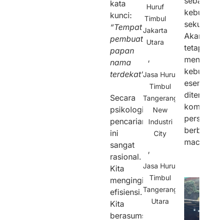
sebagai
kata
Huruf
kebutuha
kunci:
Timbul
sekunder
“Tempat
Jakarta
Akan
pembuatan
Utara
tetapi
papan
,
menjadi
nama
kebutuha
terdekat”.
Jasa Huruf
esensial
Timbul
ditengah
Secara
Tangerang
kompetis
psikologis,
New
persaing
pencarian
Industri
berbagai
ini
City
macam
sangat
,
rasional.
Jasa Huruf
Kita
Timbul
menginginkan
Tangerang
efisiensi.
Utara
Kita
berasumsi