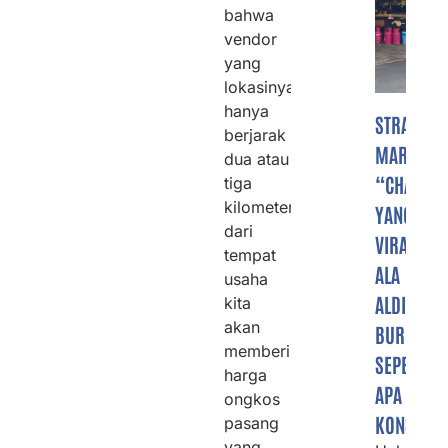
bahwa
vendor
yang
lokasinya
hanya
STRATEGI
berjarak
MARKETI
dua atau
“CHAOS”
tiga
kilometer
YANG
dari
VIRAL
tempat
ALA
usaha
ALDI’S
kita
akan
BURGER,
memberikan
SEPERTI
harga
APA
ongkos
KONSEPN
pasang
yang