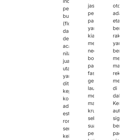
industri
jasa
otomotif
perniagaan
perawatan
adalah
bunga
pakaian
etalase
(florikultura)
yang
berskala
dan
kian
raksasa
dekorasi
menjamur,
yang
acara,
neon
bertugas
nilai
box
mencermin
jual
pada
mahakarya
utama
fasad
rekayasa
yang
gerai
mesin
ditawarkan
laundry
di
kepada
memegang
dalamnya.
konsumen
mandat
Kesuksesa
adalah
krusial
automotive
estetika,
sebagai
signage
romansa,
suar
bergantung
serta
penanda
pada
keindahan