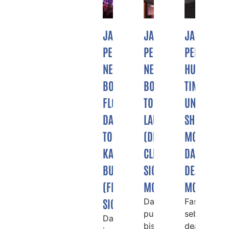
JASA
JASA
JASA
PEMBUATAN
PEMBUATAN
PEMBUATA
NEON
NEON
HURUF
BOX
BOX
TIMBUL
FLORIST
TOKO
UNTUK
DAN
LAUNDRY
SHOWROO
TOKO
(DRY
MOBIL
KARANGAN
CLEANING
DAN
BUNGA
SIGNAGE)
DEALER
(FLORIST
MODERN
MOTOR
SIGNAGE)
Dalam
Fasad
pusaran
sebuah
Dalam
bisnis
dealer