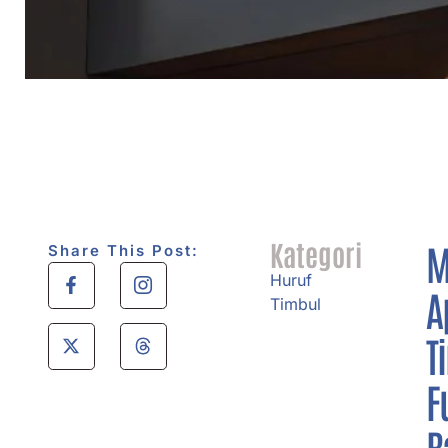
Kategori
M
Share This Post:
Huruf
A
Timbul
T
F
B