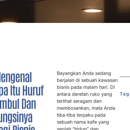
engenal
Bayangkan Anda sedang
berjalan di sebuah kawasan
pa Itu Huruf
bisnis pada malam hari. Di
antara deretan ruko yang
Tag
imbul Dan
terlihat seragam dan
membosankan, mata Anda
ungsinya
tiba-tiba terpaku pada
sebuah nama kafe yang
agi Bisnis
seolah “hidup” dan