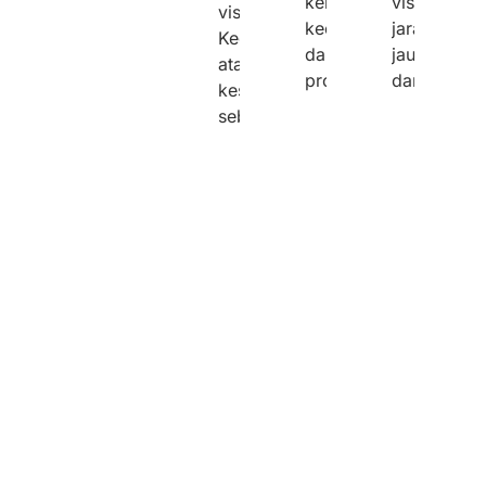
kebersihan,
visibilitas
visual.
kecepatan,
jarak
Kegagalan
dan
jauh
atau
profesionalisme.
dari
kesuksesan
sebuah