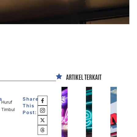
ARTIKEL TERKAIT
s
Share
Huruf
This
Timbul
Post: